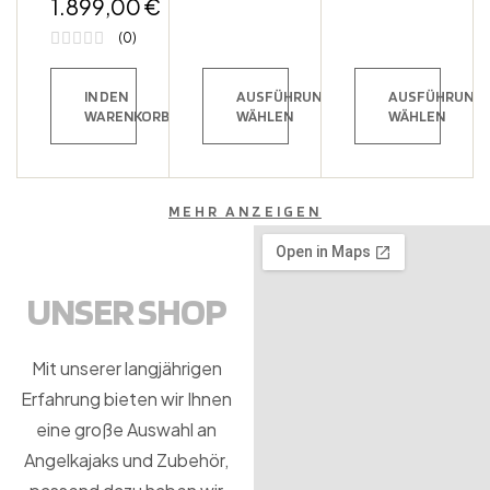
1.899,00
€
2.699,00
€
MwSt
K Sit On
Top Inkl.
(0)
Zahnstan
Gen-
IN DEN
AUSFÜHRUNG
AUSFÜHRUNG
Pedalantr
WARENKORB
WÄHLEN
WÄHLEN
Ieb
MEHR ANZEIGEN
UNSER SHOP
Mit unserer langjährigen
Erfahrung bieten wir Ihnen
eine große Auswahl an
Angelkajaks und Zubehör,