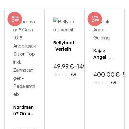
30%
11%
OFF
OFF
Bellyboot
-Verleih
Kajak
Angel-
inkl.
Guiding
49,99
€
–
149,99
€
MwSt
400,00
€
–
5
(0)
(0)
Nordman
N® Orca
10.8
Angelkaja
inkl.