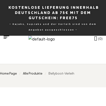
KOSTENLOSE LIEFERUNG INNERHALB
DEUTSCHLAND AB 75€ MIT DEM
GUTSCHEIN: FREE75
– Kajaks, SupJaks und der Verleih sind von dem
nburg
Angebot ausgeschlossen –
(0)
Home Page
/
Alle Produkte
/
Bellyboot-Verleih