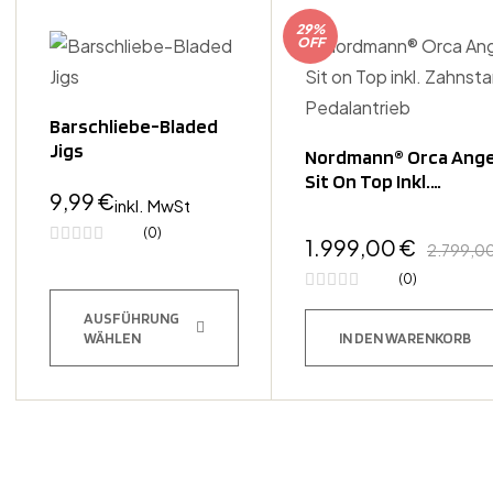
29%
OFF
Barschliebe-Bladed
Jigs
Nordmann® Orca Ange
Sit On Top Inkl.
9,99
€
Zahnstangen-Pedalan
inkl. MwSt
(0)
1.999,00
€
2.799,0
(0)
AUSFÜHRUNG
WÄHLEN
IN DEN WARENKORB