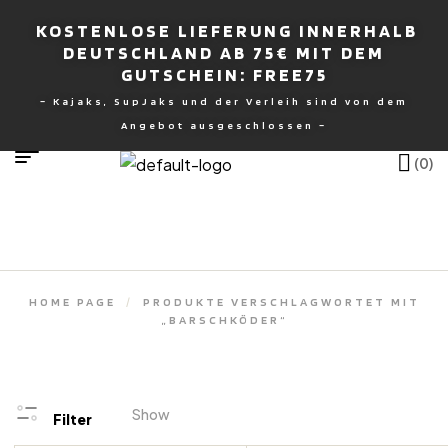
KOSTENLOSE LIEFERUNG INNERHALB
DEUTSCHLAND AB 75€ MIT DEM
GUTSCHEIN: FREE75
– Kajaks, SupJaks und der Verleih sind von dem
nburg
Angebot ausgeschlossen –
(0)
HOME PAGE
/
PRODUKTE VERSCHLAGWORTET MIT
„BARSCHKÖDER“
Show
Filter