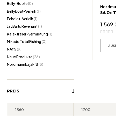
Belly-Boote
(0)
Nordma
Bellyboat-Verleih
(1)
Sit On 
Pedalan
Echolot-Verleih
(1)
1.569
JayBaits Revenant
(1)
Kajaktrailer-Vermietung
(1)
Mikado Total Fishing
(0)
AUS
NAYS
(9)
Neue Produkte
(26)
Nordmannkajak`s
(8)
PREIS