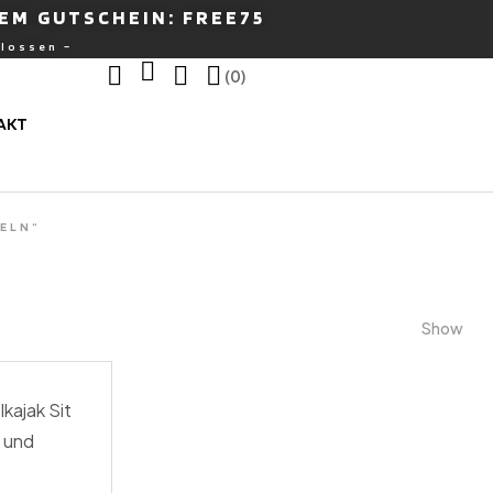
EM GUTSCHEIN: FREE75
hlossen –
(0)
AKT
ELN“
Show