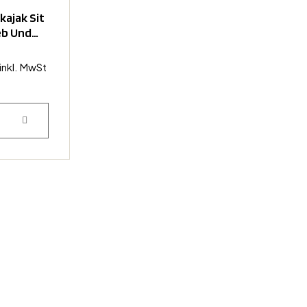
ajak Sit
ieb Und
inkl. MwSt