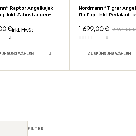
nn® Raptor Angelkajak
Nordmann® Tigrar Angelk
Top Inkl. Zahnstangen-
On Top | Inkl. Pedalantr
trieb
Elektromotor
,00
€
1.699,00
€
2.699,00
€
inkl. MwSt
(0)
(0)
FÜHRUNG WÄHLEN
AUSFÜHRUNG WÄHLEN
FILTER