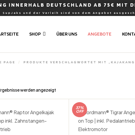
G INNERHALB DEUTSCHLAND AB 75€ MIT D
, SupJaks und der Verleih sind von dem Angebot ausgesc
ARTSEITE
SHOP
ÜBER UNS
ANGEBOTE
KONT
E PAGE
/
PRODUKTE VERSCHLAGWORTET MIT „KAJAKANG
 Ergebnisse werden angezeigt
37%
OFF