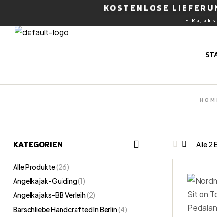
KOSTENLOSE LIEFERUN
– Kajaks
nburg
ST
HOM
KATEGORIEN
Alle 2
Alle Produkte
(26)
Angelkajak-Guiding
(1)
Angelkajaks-BB Verleih
(2)
Barschliebe Handcrafted In Berlin
(4)