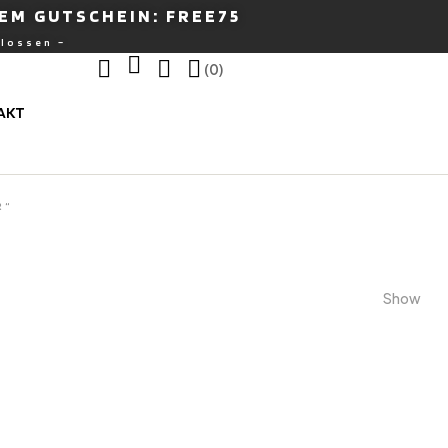
EM GUTSCHEIN: FREE75
hlossen –
(0)
AKT
R“
Show