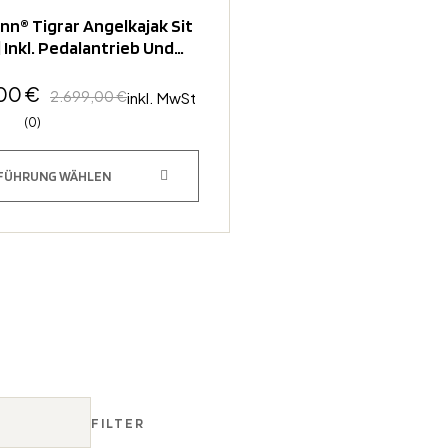
n® Tigrar Angelkajak Sit
 Inkl. Pedalantrieb Und
omotor
,00
€
2.699,00
€
inkl. MwSt
(0)
FÜHRUNG WÄHLEN
FILTER