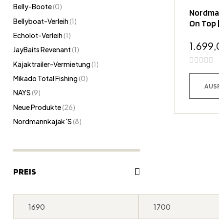
Belly-Boote
(0)
Nordman
Bellyboat-Verleih
(1)
On Top |
Elektr
Echolot-Verleih
(1)
1.699
JayBaits Revenant
(1)
Kajaktrailer-Vermietung
(1)
Mikado Total Fishing
(0)
AUS
NAYS
(9)
Neue Produkte
(26)
Nordmannkajak`s
(8)
PREIS