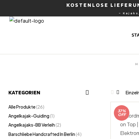
KOSTENLOSE LIEFERUN
– Kajaks
nburg
ST
H
KATEGORIEN
Einzel
Alle Produkte
(26)
37%
OFF
Angelkajak-Guiding
(1)
Angelkajaks-BB Verleih
(2)
Barschliebe Handcrafted In Berlin
(4)