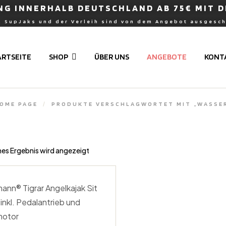
G INNERHALB DEUTSCHLAND AB 75€ MIT D
, SupJaks und der Verleih sind von dem Angebot ausgesc
ARTSEITE
SHOP
ÜBER UNS
ANGEBOTE
KONT
OME PAGE
/
PRODUKTE VERSCHLAGWORTET MIT „WASSE
nes Ergebnis wird angezeigt